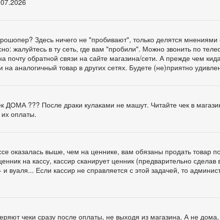
.07.2026
ге Прошопер? Здесь ничего не "пробивают", только делятся мнениями 
о: жалуйтесь в ту сеть, где вам "пробили". Можно звонить по тел
а почту обратной связи на сайте магазина/сети. А прежде чем кид
и на аналогичный товар в других сетях. Будете (не)приятно удивлен
чек ДОМА ??? После драки кулаками не машут. Читайте чек в магази
 их оплаты.
ассе оказалась выше, чем на ценнике, вам обязаны продать товар п
ценник на кассу, кассир сканирует ценник (предварительно сделав 
 и вуаля... Если кассир не справляется с этой задачей, то админис
ряют чеки сразу после оплаты, не выходя из магазина. А не дома,