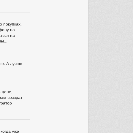
о покупках.
ефону на
аться на
ы...
не. А лучше
о цене,
вам возврат
тратор
 когда уже