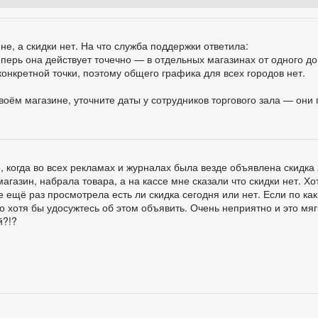
не, а скидки нет. На что служба поддержки ответила:
ерь она действует точечно — в отдельных магазинах от одного до 
конкретной точки, поэтому общего графика для всех городов нет.
своём магазине, уточните даты у сотрудников торгового зала — они
 когда во всех рекламах и журналах была везде объявлена скидка
магазин, набрала товара, а на кассе мне сказали что скидки нет. Х
е ещё раз просмотрела есть ли скидка сегодня или нет. Если по ка
о хотя бы удосужтесь об этом объявить. Очень неприятно и это мягк
й?!?