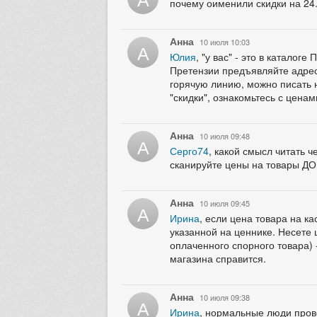
почему оименили скидки на 24
Анна
10 июля 10:03
А
Юлия
, "у вас" - это в катало
Претензии предъявляйте адресн
горячую линию, можно писать н
"скидки", ознакомьтесь с ценам
Анна
10 июля 09:48
А
Серго74
, какой смысл читать 
сканируйте цены на товары ДО
Анна
10 июля 09:45
А
Ирина
, если цена товара на к
указанной на ценнике. Несете 
оплаченного спорного товара) -
магазина справится.
Анна
10 июля 09:38
А
Ирина
, нормальные люди прове