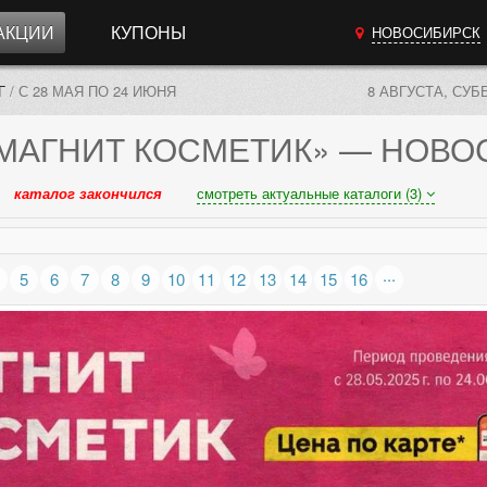
АКЦИИ
КУПОНЫ
НОВОСИБИРСК
Г
/
С 28 МАЯ ПО 24 ИЮНЯ
8 АВГУСТА, СУБ
МАГНИТ КОСМЕТИК»
— НОВО
каталог закончился
смотреть актуальные каталоги (3)
...
5
6
7
8
9
10
11
12
13
14
15
16