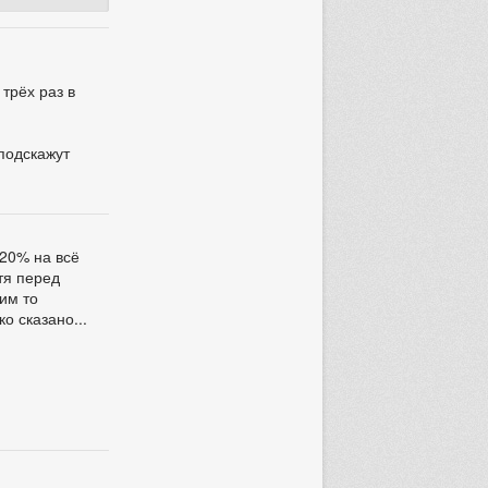
трёх раз в
 подскажут
 20% на всё
отя перед
ким то
о сказано...